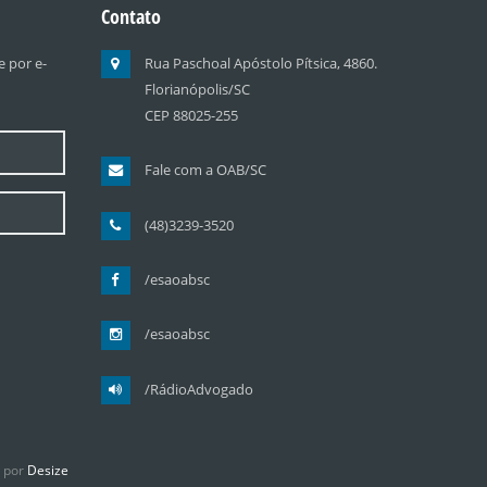
Contato
 por e-
Rua Paschoal Apóstolo Pítsica, 4860.
Florianópolis/SC
CEP 88025-255
Fale com a OAB/SC
(48)3239-3520
/esaoabsc
/esaoabsc
/RádioAdvogado
o por
Desize